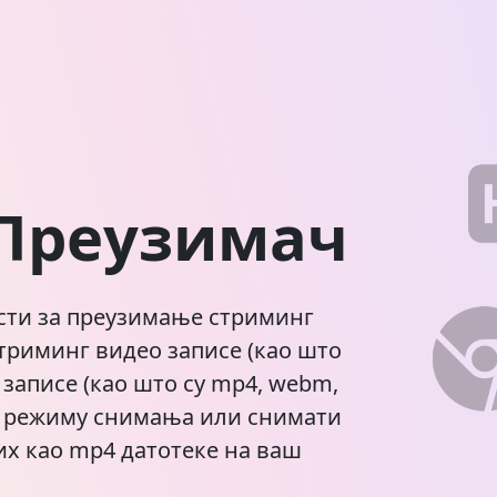
 Преузимач
исти за преузимање стриминг
триминг видео записе (као што
 записе (као што су mp4, webm,
 у режиму снимања или снимати
их као mp4 датотеке на ваш