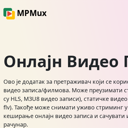
MPMux
Онлајн Видео
Ово је додатак за претраживач који се кор
видео записа/филмова. Може преузимати с
су HLS, M3U8 видео записи), статичке видео
flv). Такође може снимати уживо стриминг
кеширање онлајн видео записа и сачувати 
рачунар.