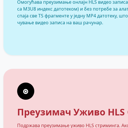
Омогућава преузимање онлајн HLS видео записа
са M3U8 индекс датотеком) и без потребе за ала
спаја све TS фрагменте у једну MP4 датотеку, што
чување видео записа на ваш рачунар.
Преузимач Уживо HLS
Подржава преузимање уживо HLS стриминга. Ако