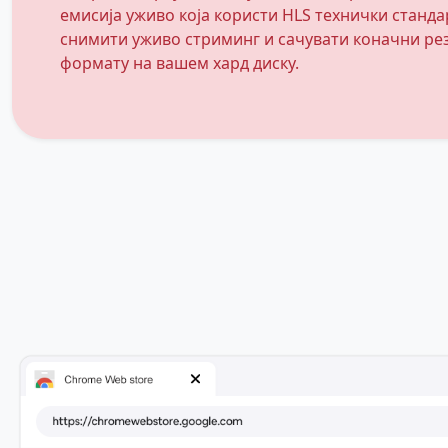
емисија уживо која користи HLS технички станда
снимити уживо стриминг и сачувати коначни ре
формату на вашем хард диску.