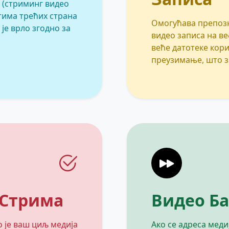
 (стриминг видео
тима трећих страна
Омогућава препозн
 је врло згодно за
видео записа на ве
веће датотеке кор
преузимање, што з
 Стрима
Видео Б
 је ваш циљ медија
Ако се адреса мед