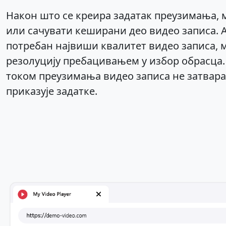
Након што се креира задатак преузимања, 
или сачувати кеширани део видео записа. А
потребан највиши квалитет видео записа,
резолуцију пребацивањем у избор обрасца.
током преузимања видео записа не затвара
приказује задатке.