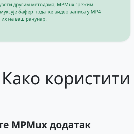
узети другим методама, MPMux "режим
муксује бафер податке видео записа у MP4
 их на ваш рачунар.
Како користити
те MPMux додатак