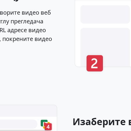
творите видео веб
глу прегледача
RL адресе видео
а, покрените видео
Изаберите 