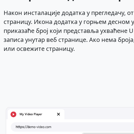
Након инсталације додатка у прегледачу, о
страницу. Икона додатка у горњем десном у
приказаће број који представља ухваћене U
записа унутар веб странице. Ако нема број
или освежите страницу.