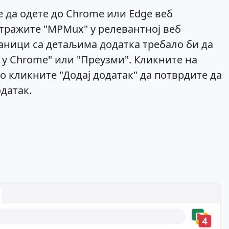
е да одете до Chrome или Edge веб
тражите "MPMux" у релевантној веб
аници са детаљима додатка требало би да
 у Chrome" или "Преузми". Кликните на
о кликните "Додај додатак" да потврдите да
датак.