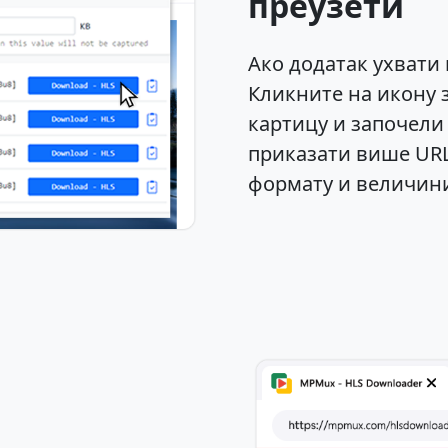
преузети
Ако додатак ухвати 
Кликните на икону 
картицу и започели
приказати више URL
формату и величини