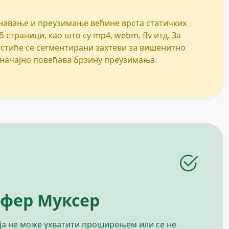
авање и преузимање већине врста статичких
б страници, као што су mp4, webm, flv итд. За
истиће се сегментирани захтеви за вишенитно
начајно повећава брзину преузимања.
афер Муксер
ија не може ухватити проширењем или се не