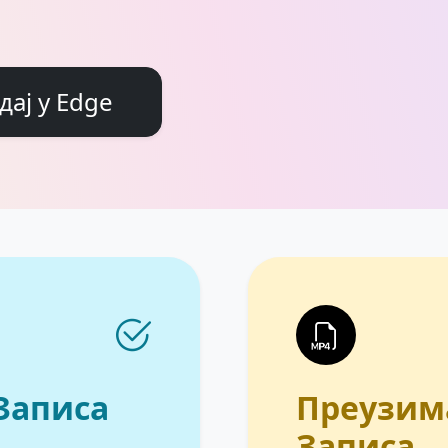
ај у Edge
Записа
Преузим
Записа