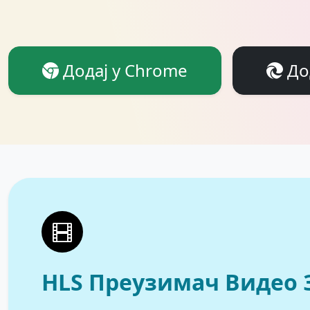
Додај у Chrome
Дод
HLS Преузимач Видео 