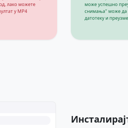
рд, лако можете
може успешно пре
зултат у MP4
снимања" може да 
датотеку и преузме
Инсталирај