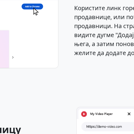
Користите линк гор
продавнице, или по
продавници. На стр
видите дугме "Додај
њега, а затим понов
желите да додате до
ницу