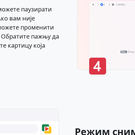
можете паузирати
ко вам није
 можете променити
 Обратите пажњу да
те картицу која
Режим сни