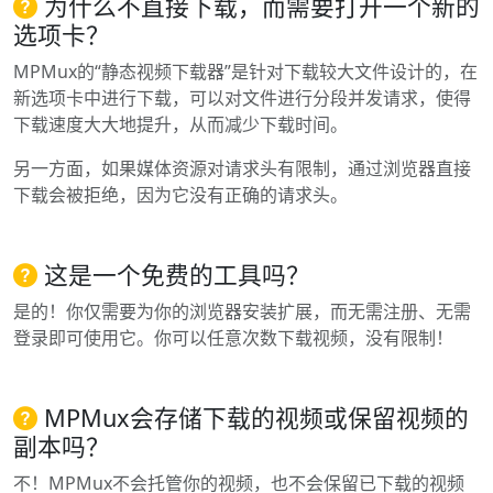
为什么不直接下载，而需要打开一个新的
选项卡？
MPMux的“静态视频下载器”是针对下载较大文件设计的，在
新选项卡中进行下载，可以对文件进行分段并发请求，使得
下载速度大大地提升，从而减少下载时间。
另一方面，如果媒体资源对请求头有限制，通过浏览器直接
下载会被拒绝，因为它没有正确的请求头。
这是一个免费的工具吗？
是的！你仅需要为你的浏览器安装扩展，而无需注册、无需
登录即可使用它。你可以任意次数下载视频，没有限制！
MPMux会存储下载的视频或保留视频的
副本吗？
不！MPMux不会托管你的视频，也不会保留已下载的视频