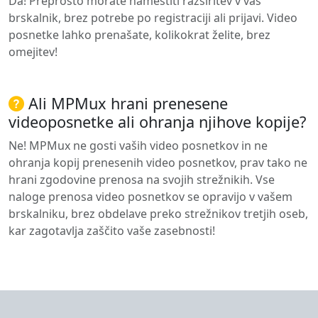
Da! Preprosto morate namestiti razširitev v vaš
brskalnik, brez potrebe po registraciji ali prijavi. Video
posnetke lahko prenašate, kolikokrat želite, brez
omejitev!
Ali MPMux hrani prenesene
videoposnetke ali ohranja njihove kopije?
Ne! MPMux ne gosti vaših video posnetkov in ne
ohranja kopij prenesenih video posnetkov, prav tako ne
hrani zgodovine prenosa na svojih strežnikih. Vse
naloge prenosa video posnetkov se opravijo v vašem
brskalniku, brez obdelave preko strežnikov tretjih oseb,
kar zagotavlja zaščito vaše zasebnosti!