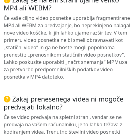
MP4 ali WEBM?
Če vaše ciljno video posnetke uporablja fragmentirane
MP4 ali WEBM za predvajanje, bo neprekinjeno nalagal
nove video koščke, ki jih lahko ujame razširitev. V tem
primeru video posnetka ne bi smeli obravnavati kot
„statični video” in ga ne boste mogli popolnoma
prenesti z „prenosnikom statičnih video posnetkov”.
Lahko poskusite uporabiti „načrt snemanja” MPMuxa
za pretvorbo predpomnilniških podatkov video
posnetka v MP4 datoteko.
Zakaj prenesenega videa ni mogoče
predvajati lokalno?
Če se video predvaja na spletni strani, vendar se ne
predvaja na vašem računalniku, je to lahko težava z
kodiranjem videa. Trenutno številni video posnetki