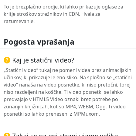
To je brezplačno orodje, ki lahko prikazuje oglase za
kritje stroškov strežnikov in CDN. Hvala za
razumevanje!
Pogosta vprašanja
Kaj je statični video?
„Statični video” tukaj ne pomeni videa brez animacijskih
učinkov, ki prikazuje le eno sliko. Na splošno se „statični
video” nanaša na video posnetke, ki niso pretočni, torej
niso razdeljeni na koščke. Ti video posnetki se lahko
predvajajo v HTML5 Video oznaki brez potrebe po
zunanjih knjižnicah, kot so MP4, WEBM, Ogg. Ti video
posnetki so lahko preneseni z MPMuxom.
Zakaj se na eni strani ujame veliko