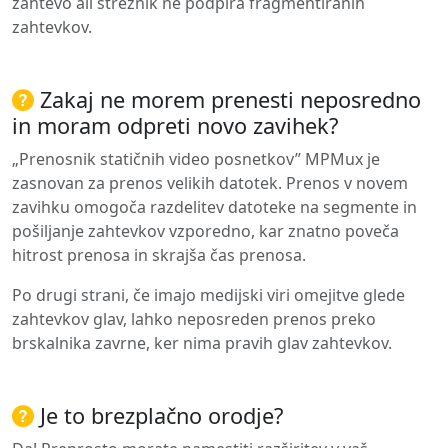
zahtevo ali strežnik ne podpira fragmentiranih
zahtevkov.
Zakaj ne morem prenesti neposredno
in moram odpreti novo zavihek?
„Prenosnik statičnih video posnetkov” MPMux je
zasnovan za prenos velikih datotek. Prenos v novem
zavihku omogoča razdelitev datoteke na segmente in
pošiljanje zahtevkov vzporedno, kar znatno poveča
hitrost prenosa in skrajša čas prenosa.
Po drugi strani, če imajo medijski viri omejitve glede
zahtevkov glav, lahko neposreden prenos preko
brskalnika zavrne, ker nima pravih glav zahtevkov.
Je to brezplačno orodje?