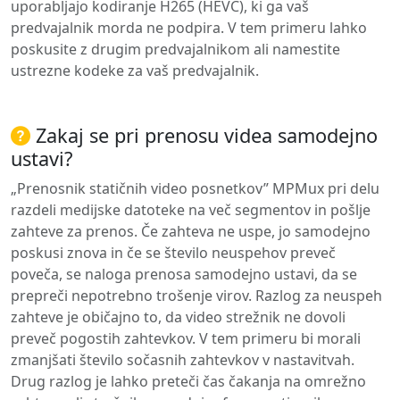
uporabljajo kodiranje H265 (HEVC), ki ga vaš
predvajalnik morda ne podpira. V tem primeru lahko
poskusite z drugim predvajalnikom ali namestite
ustrezne kodeke za vaš predvajalnik.
Zakaj se pri prenosu videa samodejno
ustavi?
„Prenosnik statičnih video posnetkov” MPMux pri delu
razdeli medijske datoteke na več segmentov in pošlje
zahteve za prenos. Če zahteva ne uspe, jo samodejno
poskusi znova in če se število neuspehov preveč
poveča, se naloga prenosa samodejno ustavi, da se
prepreči nepotrebno trošenje virov. Razlog za neuspeh
zahteve je običajno to, da video strežnik ne dovoli
preveč pogostih zahtevkov. V tem primeru bi morali
zmanjšati število sočasnih zahtevkov v nastavitvah.
Drug razlog je lahko preteči čas čakanja na omrežno