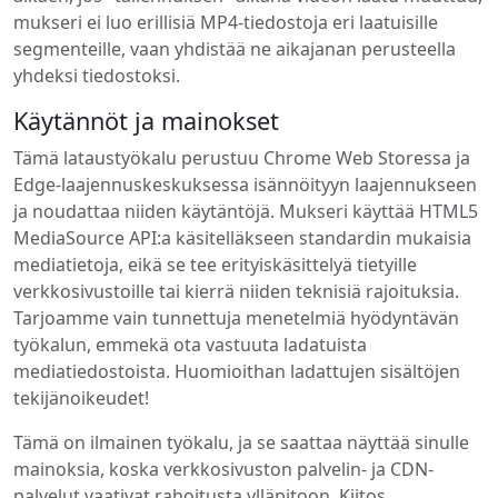
mukseri ei luo erillisiä MP4-tiedostoja eri laatuisille
segmenteille, vaan yhdistää ne aikajanan perusteella
yhdeksi tiedostoksi.
Käytännöt ja mainokset
Tämä lataustyökalu perustuu Chrome Web Storessa ja
Edge-laajennuskeskuksessa isännöityyn laajennukseen
ja noudattaa niiden käytäntöjä. Mukseri käyttää HTML5
MediaSource API:a käsitelläkseen standardin mukaisia
mediatietoja, eikä se tee erityiskäsittelyä tietyille
verkkosivustoille tai kierrä niiden teknisiä rajoituksia.
Tarjoamme vain tunnettuja menetelmiä hyödyntävän
työkalun, emmekä ota vastuuta ladatuista
mediatiedostoista. Huomioithan ladattujen sisältöjen
tekijänoikeudet!
Tämä on ilmainen työkalu, ja se saattaa näyttää sinulle
mainoksia, koska verkkosivuston palvelin- ja CDN-
palvelut vaativat rahoitusta ylläpitoon. Kiitos