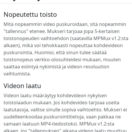
Nopeutettu toisto
Mitä nopeammin video puskuroidaan, sitä nopeammin
"tallennus" etenee. Mukseri tarjoaa jopa 5-kertaisen
toistonopeuden vaihtoehdon (saatavilla MPMux v1.2:sta
alkaen), mikä voi tehokkaasti nopeuttaa kohdevideon
puskurointia. Huomioi, että sinun tulee säätää
toistonopeus verkko-olosuhteidesi mukaan, muuten
saattaa esiintyä nykimistä ja videon resoluution
vaihtumista.
Videon laatu
Videon laatu määräytyy kohdevideon nykyisen
toistolaadun mukaan. Jos kohdevideo tarjoaa useita
laatutasoja, valitse sinulle sopiva vaihtoehto. Mukseri ei
uudelleenkoodaa puskurointitietoja, vaan pakkaa ne
samaan laatuun MP4-tiedostoksi. MPMux v1.2:sta
alkaen, jos "tallennuksen" aikana videon laatu muuttuu,