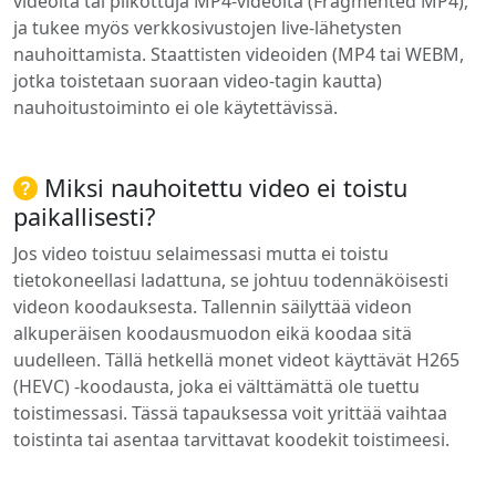
videoita tai pilkottuja MP4-videoita (Fragmented MP4),
ja tukee myös verkkosivustojen live-lähetysten
nauhoittamista. Staattisten videoiden (MP4 tai WEBM,
jotka toistetaan suoraan video-tagin kautta)
nauhoitustoiminto ei ole käytettävissä.
Miksi nauhoitettu video ei toistu
paikallisesti?
Jos video toistuu selaimessasi mutta ei toistu
tietokoneellasi ladattuna, se johtuu todennäköisesti
videon koodauksesta. Tallennin säilyttää videon
alkuperäisen koodausmuodon eikä koodaa sitä
uudelleen. Tällä hetkellä monet videot käyttävät H265
(HEVC) -koodausta, joka ei välttämättä ole tuettu
toistimessasi. Tässä tapauksessa voit yrittää vaihtaa
toistinta tai asentaa tarvittavat koodekit toistimeesi.