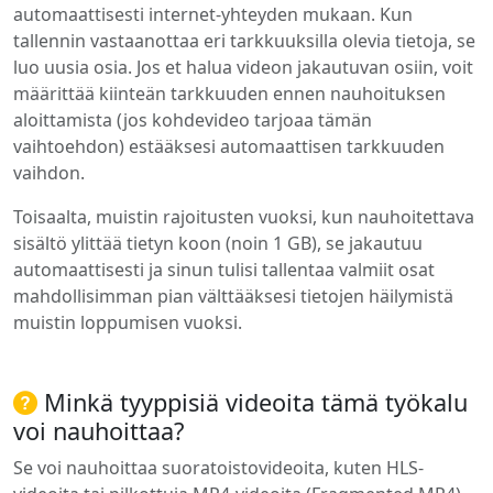
automaattisesti internet-yhteyden mukaan. Kun
tallennin vastaanottaa eri tarkkuuksilla olevia tietoja, se
luo uusia osia. Jos et halua videon jakautuvan osiin, voit
määrittää kiinteän tarkkuuden ennen nauhoituksen
aloittamista (jos kohdevideo tarjoaa tämän
vaihtoehdon) estääksesi automaattisen tarkkuuden
vaihdon.
Toisaalta, muistin rajoitusten vuoksi, kun nauhoitettava
sisältö ylittää tietyn koon (noin 1 GB), se jakautuu
automaattisesti ja sinun tulisi tallentaa valmiit osat
mahdollisimman pian välttääksesi tietojen häilymistä
muistin loppumisen vuoksi.
Minkä tyyppisiä videoita tämä työkalu
voi nauhoittaa?
Se voi nauhoittaa suoratoistovideoita, kuten HLS-