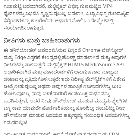
ಗುಣಮಟ್ಟ ಬದಲಾಗಿದರೆ, ಮಲ್ಟಿಪ್ಲೆಕ್ಸರ್ ವಿಭಿನ್ನ ಗುಣಮಟ್ಟದ MP4
ಫೈಲ್‌ಗಳನ್ನು ವಿಭಜಿಸಿ ಸೃಷ್ಟಿಸುವುದಿಲ್ಲ; ಬದಲಾಗಿ, ಎಲ್ಲಾ ವಿಭಿನ್ನ ಗುಣಮಟ್ಟದ
ಸೆಗ್ಮೆಂಟ್‌ಗಳನ್ನು ಕಾಲರೇಖೆಯ ಆಧಾರದ ಮೇಲೆ ಒಂದೇ ಫೈಲ್‌ನಲ್ಲಿ
ಸಂಯೋಜಿಸಲಾಗುತ್ತದೆ.
ನೀತಿಗಳು ಮತ್ತು ಜಾಹೀರಾತುಗಳು
ಈ ಡೌನ್‌ಲೋಡರ್ ಅವಲಂಬಿಸಿರುವ ವಿಸ್ತರಣೆ Chrome ವೆಬ್‌ಸ್ಟೋರ್
ಮತ್ತು Edge ವಿಸ್ತರಣೆ ಕೇಂದ್ರದಲ್ಲಿ ಹೋಸ್ಟ್ ಮಾಡಲಾಗಿದೆ ಮತ್ತು ಅವುಗಳ
ನೀತಿಗಳನ್ನು ಪಾಲಿಸುತ್ತದೆ. ಮಲ್ಟಿಪ್ಲೆಕ್ಸರ್ HTML5 MediaSource API
ಆಧಾರಿತವಾಗಿದೆ ಮತ್ತು ಮಾನದಂಡಗಳಿಗೆ ಅನುಗುಣವಾದ ಮಾಧ್ಯಮ
ಡೇಟಾವನ್ನು ಪ್ರಕ್ರಿಯೆಗೊಳಿಸುತ್ತದೆ; ಇದು ನಿರ್ದಿಷ್ಟ ವೆಬ್‌ಸೈಟ್‌ಗಳಿಗೆ ವಿಶೇಷ
ಚಿಕಿತ್ಸೆ ನೀಡುವುದಿಲ್ಲ ಅಥವಾ ಅವುಗಳ ತಾಂತ್ರಿಕ ನಿರ್ಬಂಧಗಳನ್ನು ಮೀರಿ
ಹೋಗುವುದಿಲ್ಲ. ನಾವು ಬಳಕೆದಾರರಿಗೆ ಉಪಯುಕ್ತ ಸಾಧನವನ್ನು
ಒದಗಿಸುತ್ತೇವೆ, ಆದರೆ ನೀವು ಡೌನ್‌ಲೋಡ್ ಮಾಡುವ ಮಾಧ್ಯಮ ಫೈಲ್‌ಗಳ
ಬಗ್ಗೆ ನಾವು ಯಾವುದೇ ಹೊಣೆಗಾರಿಕೆಯನ್ನು ಹೊಂದಿಲ್ಲ; ದಯವಿಟ್ಟು ನೀವು
ಡೌನ್‌ಲೋಡ್ ಮಾಡುವ ವಿಷಯದ ಹಕ್ಕುಸ್ವಾಮ್ಯ ಸಂಬಂಧಿತ ವಿಷಯಗಳನ್ನು
ಗಮನದಲ್ಲಿಡಿ!
ಇದು ಉಚಿತ ಸಾಧನವಾಗಿದೆ, ಆದರೆ ವೆಬ್‌ಸೈಟ್ ಸರ್ವರ್ ಮತ್ತು CDN