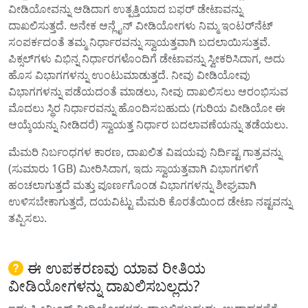
ವೀಡಿಯೋವನ್ನು ಆಡಿದಾಗ ಉತ್ಪತ್ತಿಯಾದ ಬಫರ್ ಡೇಟಾವನ್ನು
ದಾಖಲಿಸುತ್ತದೆ. ಅನೇಕ ಆನ್ಲೈನ್ ವೀಡಿಯೋಗಳು ನಿಮ್ಮ ಇಂಟರ್‌ನೆಟ್
ಸಂಪರ್ಕದಂತೆ ತಮ್ಮ ನಿರ್ಧಾರವನ್ನು ಸ್ವಾಯತ್ತವಾಗಿ ಬದಲಾಯಿಸುತ್ತವೆ.
ಪಿಕ್ಸಲ್‌ಗಳು ವಿಭಿನ್ನ ನಿರ್ಧಾರಗಳೊಂದಿಗೆ ಡೇಟಾವನ್ನು ಸ್ವೀಕರಿಸಿದಾಗ, ಅದು
ಹೊಸ ವಿಭಾಗಗಳನ್ನು ಉಂಟುಮಾಡುತ್ತದೆ. ನೀವು ವೀಡಿಯೋವು
ವಿಭಾಗಗಳನ್ನು ಪಡೆಯದಂತೆ ಮಾಡಲು, ನೀವು ದಾಖಲಿಸಲು ಆರಂಭಿಸುವ
ಮೊದಲು ಸ್ಥಿರ ನಿರ್ಧಾರವನ್ನು ಹೊಂದಿಸಬಹುದು (ಗುರಿಯ ವೀಡಿಯೋ ಈ
ಆಯ್ಕೆಯನ್ನು ನೀಡಿದರೆ) ಸ್ವಾಯತ್ತ ನಿರ್ಧಾರ ಬದಲಾವಣೆಯನ್ನು ತಡೆಯಲು.
ಮೆಮರಿ ನಿರ್ಬಂಧಗಳ ಕಾರಣ, ದಾಖಲಿತ ವಿಷಯವು ನಿರ್ದಿಷ್ಟ ಗಾತ್ರವನ್ನು
(ಸುಮಾರು 1GB) ಮೀರಿಸಿದಾಗ, ಇದು ಸ್ವಾಯತ್ತವಾಗಿ ವಿಭಾಗಗಳಿಗೆ
ಹಂಚಲಾಗುತ್ತದೆ ಮತ್ತು ಪೂರ್ಣಗೊಂಡ ವಿಭಾಗಗಳನ್ನು ಶೀಘ್ರವಾಗಿ
ಉಳಿಸಬೇಕಾಗುತ್ತದೆ, ದಯವಿಟ್ಟು ಮೆಮರಿ ಕೊರತೆಯಿಂದ ಡೇಟಾ ನಷ್ಟವನ್ನು
ತಪ್ಪಿಸಲು.
ಈ ಉಪಕರಣವು ಯಾವ ರೀತಿಯ
ವೀಡಿಯೋಗಳನ್ನು ದಾಖಲಿಸಬಲ್ಲದು?