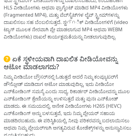
ಇದು ಸ್ಟ್ರೀಮಿಂಗ್ ವೀಡಿಯೋಗಳನ್ನು ದಾಖಲಿಸಬಹುದು, ಉದಾಹರಣೆಗೆ
HLS ವೀಡಿಯೋಗಳು ಅಥವಾ ಫ್ರಾಗ್ಮೆಂಟ್ ಮಾಡಿದ MP4 ವೀಡಿಯೋಗಳು
(Fragmented MP4), ಮತ್ತು ವೆಬ್‌ಸೈಟ್‌ಗಳ ಲೈವ್ ಸ್ಟ್ರೀಮ್‌ಗಳನ್ನು
ದಾಖಲಿಸಲು ಸಹ ಬೆಂಬಲಿಸುತ್ತದೆ. ಸ್ಟാറ്റಿಕ್ ವೀಡಿಯೋಗಳಿಗೆ (video
ಟ್ಯಾಗ್ ಮೂಲಕ ನೇರವಾಗಿ ಪ್ಲೇ ಮಾಡಲಾಗುವ MP4 ಅಥವಾ WEBM
ವೀಡಿಯೋಗಳು) ದಾಖಲೆ ಕಾರ್ಯಕ್ಷಮತೆಯನ್ನು ನೀಡಲಾಗುವುದಿಲ್ಲ.
ಏಕೆ ಸ್ಥಳೀಯವಾಗಿ ದಾಖಲಿತ ವೀಡಿಯೋವನ್ನು
ಆಟೋ ಮಾಡಲಾಗದು?
ನಿಮ್ಮ ವೀಡಿಯೋ ಬ್ರೌಸರ್‌ನಲ್ಲಿ ಓಡುತ್ತದೆ ಆದರೆ ನಿಮ್ಮ ಕಂಪ್ಯೂಟರ್‌ಗೆ
ಡೌನ್ಲೋಡ್ ಮಾಡಿದಾಗ ಆಟೋ ಮಾಡುವುದಿಲ್ಲ, ಇದು ವೀಡಿಯೋ
ಎನ್‌ಕೋಡಿಂಗ್ ಸಮಸ್ಯೆ ಎಂದು ಸಾಧ್ಯ. ರಿಕಾರ್ಡರ್ ವೀಡಿಯೋವನ್ನು ಮೂಲ
ಎನ್‌ಕೋಡಿಂಗ್ ಶ್ರೇಣಿಯನ್ನು ಉಳಿಸುತ್ತದೆ ಮತ್ತು ಪುನಃ ಎನ್‌ಕೋಡ್
ಮಾಡದು. ಈ ಸಮಯದಲ್ಲಿ, ಅನೇಕ ವೀಡಿಯೋಗಳು H265 (HEVC)
ಎನ್‌ಕೋಡಿಂಗ್ ಅನ್ನು ಬಳಸುತ್ತವೆ, ಇದು ನಿಮ್ಮ ಪ್ಲೇಯರ್ ಸಹಾಯ
ಮಾಡದಿರಬಹುದು. ಈ ಪರಿಸ್ಥಿತಿಯಲ್ಲಿ, ನೀವು ಪರಿಕರವನ್ನು ಬದಲಾಯಿಸಲು
ಅಥವಾ ನಿಮ್ಮ ಪ್ಲೇಯರ್‌ಗಾಗಿ ಅಗತ್ಯವಿರುವ ಕೋಡೆಕ್ಸ್‌ಗಳನ್ನು ಅನುಸ್ಥಾಪಿಸಲು
ಪ್ರಯತ್ನಿಸಬಹುದು.