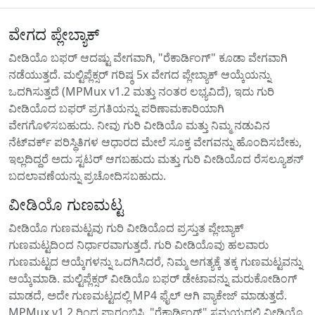
ವೇಗದ ಪ್ಲೇಬ್ಯಾಕ್
ವೀಡಿಯೊ ಬಫರ್ ಆದಷ್ಟು ವೇಗವಾಗಿ, "ರೆಕಾರ್ಡಿಂಗ್" ಕೂಡಾ ವೇಗವಾಗಿ
ನಡೆಯುತ್ತದೆ. ಮಲ್ಟಿಪ್ಲೆಕ್ಸರ್ ಗರಿಷ್ಠ 5x ವೇಗದ ಪ್ಲೇಬ್ಯಾಕ್ ಆಯ್ಕೆಯನ್ನು
ಒದಗಿಸುತ್ತದೆ (MPMux v1.2 ಮತ್ತು ನಂತರ ಲಭ್ಯವಿದೆ), ಇದು ಗುರಿ
ವೀಡಿಯೊದ ಬಫರ್ ಪ್ರಗತಿಯನ್ನು ಪರಿಣಾಮಕಾರಿಯಾಗಿ
ವೇಗಗೊಳಿಸಬಹುದು. ನೀವು ಗುರಿ ವೀಡಿಯೊ ಮತ್ತು ನಿಮ್ಮ ನಡುವಿನ
ನೆಟ್‌ವರ್ಕ್ ಪರಿಸ್ಥಿತಿಗಳ ಆಧಾರದ ಮೇಲೆ ಸೂಕ್ತ ವೇಗವನ್ನು ಹೊಂದಿಸಬೇಕು,
ಇಲ್ಲದಿದ್ದರೆ ಅದು ಸ್ಟಟರ್ ಆಗಬಹುದು ಮತ್ತು ಗುರಿ ವೀಡಿಯೊದ ರೆಸಲ್ಯೂಶನ್
ಬದಲಾವಣೆಯನ್ನು ಪ್ರಚೋದಿಸಬಹುದು.
ವೀಡಿಯೊ ಗುಣಮಟ್ಟ
ವೀಡಿಯೊ ಗುಣಮಟ್ಟವು ಗುರಿ ವೀಡಿಯೊದ ಪ್ರಸ್ತುತ ಪ್ಲೇಬ್ಯಾಕ್
ಗುಣಮಟ್ಟದಿಂದ ನಿರ್ಧಾರವಾಗುತ್ತದೆ. ಗುರಿ ವೀಡಿಯೊವು ಹಲವಾರು
ಗುಣಮಟ್ಟದ ಆಯ್ಕೆಗಳನ್ನು ಒದಗಿಸಿದರೆ, ನಿಮ್ಮ ಅಗತ್ಯಕ್ಕೆ ತಕ್ಕ ಗುಣಮಟ್ಟವನ್ನು
ಆಯ್ಕೆಮಾಡಿ. ಮಲ್ಟಿಪ್ಲೆಕ್ಸರ್ ವೀಡಿಯೊ ಬಫರ್ ಡೇಟಾವನ್ನು ಮರುಕೋಡಿಂಗ್
ಮಾಡದೆ, ಅದೇ ಗುಣಮಟ್ಟದಲ್ಲಿ MP4 ಫೈಲ್‌ ಆಗಿ ಪ್ಯಾಕೇಜ್ ಮಾಡುತ್ತದೆ.
MPMux v1.2 ರಿಂದ ಪ್ರಾರಂಭಿಸಿ, "ರೆಕಾರ್ಡಿಂಗ್" ಸಮಯದಲ್ಲಿ ವೀಡಿಯೊ